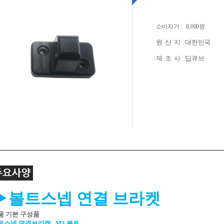
소비자가 : 8,000원
원 산 지 : 대한민국
제 조 사 : 딥큐브
+
▶볼트스넵 연결 브라켓
품 기본 구성품
트스넵 연결브라켓 , M3 볼트