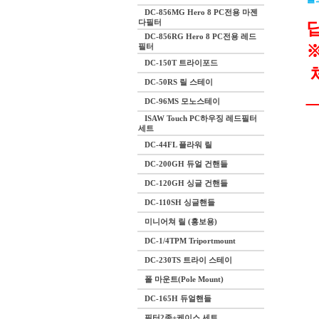
DC-856MG Hero 8 PC전용 마젠
다필터
DC-856RG Hero 8 PC전용 레드
필터
DC-150T 트라이포드
DC-50RS 릴 스테이
DC-96MS 모노스테이
ISAW Touch PC하우징 레드필터
세트
DC-44FL 플라워 릴
DC-200GH 듀얼 건핸들
DC-120GH 싱글 건핸들
DC-110SH 싱글핸들
미니어쳐 릴 (홍보용)
DC-1/4TPM Triportmount
DC-230TS 트라이 스테이
폴 마운트(Pole Mount)
DC-165H 듀얼핸들
필터2종+케이스 세트