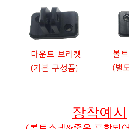
장착예시
(볼트스넵&줄은 포함되어