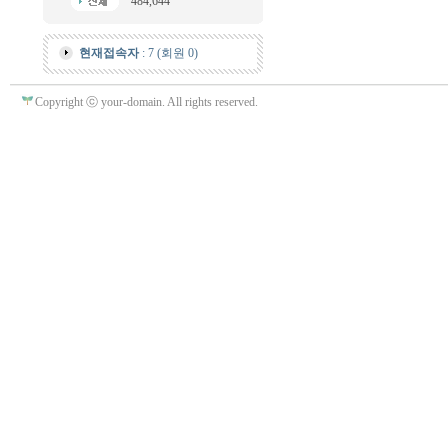
484,644
현재접속자
: 7 (회원 0)
Copyright ⓒ your-domain. All rights reserved.