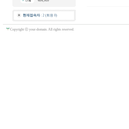
484,969
현재접속자
: 2 (회원 0)
Copyright ⓒ your-domain. All rights reserved.