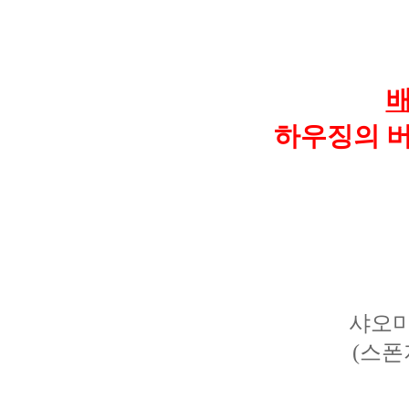
배
하우징의 
샤오미
(스폰